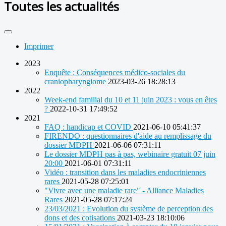
Toutes les actualités
Imprimer
2023
Enquête : Conséquences médico-sociales du
craniopharyngiome
2023-03-26 18:28:13
2022
Week-end familial du 10 et 11 juin 2023 : vous en êtes
?
2022-10-31 17:49:52
2021
FAQ : handicap et COVID
2021-06-10 05:41:37
FIRENDO : questionnaires d'aide au remplissage du
dossier MDPH
2021-06-06 07:31:11
Le dossier MDPH pas à pas, webinaire gratuit 07 juin
20:00
2021-06-01 07:31:11
Vidéo : transition dans les maladies endocriniennes
rares
2021-05-28 07:25:01
"Vivre avec une maladie rare" - Alliance Maladies
Rares
2021-05-28 07:17:24
23/03/2021 : Evolution du système de perception des
dons et des cotisations
2021-03-23 18:10:06