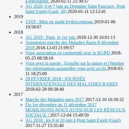
à télécharger.
2020-02-11 21:30:37
AG 2020, 6 et 7 juin au Domaine Saint Pancrace, Pont
Saint Esprit (Gard, 30)
2020-01-11 12:12:41
2019
15/03 : Mise en garde hydrocortisone
2019-01-06
10:58:07
2018
AG 2019 : Paris, le 1er juin
2018-12-30 16:01:13
Annulation marche des Maladies Rares 8 décembre
2018
2018-12-03 21:09:57
Votre association en conformité avec le RGPD
2018-
05-25 08:58:16
Vous avez la parole : Enquête sur la nature et l'étendue
des informations auxquelles vous avez accès
2018-03-
11 18:25:00
28 FÉVRIER 2018 : JOURNÉE
INTERNATIONALE DES MALADIES RARES
2018-02-28 09:38:40
2017
Marche des Maladies rares 2017
2017-12-10 16:39:32
Du 1er décembre au 11 décembre 2017
MOBILISONS-NOUS AUSSI SUR LES RÉSEAUX
SOCIAUX !
2017-12-04 15:49:59
AG 2018 : les 9 et 10 juin à Pont Saint Esprit (Gard)
2017-11-27 15:35:40