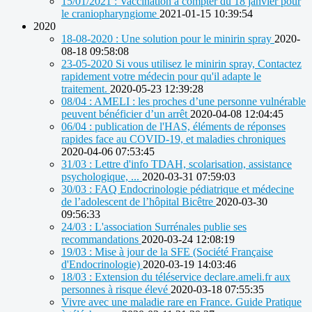
15/01/2021 : Vaccination à compter du 18 janvier pour
le craniopharyngiome
2021-01-15 10:39:54
2020
18-08-2020 : Une solution pour le minirin spray
2020-
08-18 09:58:08
23-05-2020 Si vous utilisez le minirin spray, Contactez
rapidement votre médecin pour qu'il adapte le
traitement.
2020-05-23 12:39:28
08/04 : AMELI : les proches d’une personne vulnérable
peuvent bénéficier d’un arrêt
2020-04-08 12:04:45
06/04 : publication de l'HAS, éléments de réponses
rapides face au COVID-19, et maladies chroniques
2020-04-06 07:53:45
31/03 : Lettre d'info TDAH, scolarisation, assistance
psychologique, ...
2020-03-31 07:59:03
30/03 : FAQ Endocrinologie pédiatrique et médecine
de l’adolescent de l’hôpital Bicêtre
2020-03-30
09:56:33
24/03 : L'association Surrénales publie ses
recommandations
2020-03-24 12:08:19
19/03 : Mise à jour de la SFE (Société Française
d'Endocrinologie)
2020-03-19 14:03:46
18/03 : Extension du téléservice declare.ameli.fr aux
personnes à risque élevé
2020-03-18 07:55:35
Vivre avec une maladie rare en France. Guide Pratique