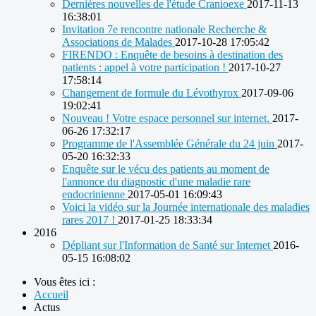
Dernières nouvelles de l'étude Cranioexe
2017-11-13
16:38:01
Invitation 7e rencontre nationale Recherche &
Associations de Malades
2017-10-28 17:05:42
FIRENDO : Enquête de besoins à destination des
patients : appel à votre participation !
2017-10-27
17:58:14
Changement de formule du Lévothyrox
2017-09-06
19:02:41
Nouveau ! Votre espace personnel sur internet.
2017-
06-26 17:32:17
Programme de l'Assemblée Générale du 24 juin
2017-
05-20 16:32:33
Enquête sur le vécu des patients au moment de
l'annonce du diagnostic d'une maladie rare
endocrinienne
2017-05-01 16:09:43
Voici la vidéo sur la Journée internationale des maladies
rares 2017 !
2017-01-25 18:33:34
2016
Dépliant sur l'Information de Santé sur Internet
2016-
05-15 16:08:02
Vous êtes ici :
Accueil
Actus