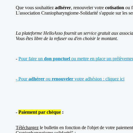
Que vous souhaitiez
adhérer
, renouveler votre
cotisation
ou f
L'association Craniopharyngiome-Solidarité s'appuie sur les se
La plateforme HelloAsso fournit un service gratuit aux associa
Vous êtes libre de la refuser ou d'en choisir le montant.
-
Pour faire un
don
ponctuel
ou mettre en place un prélèvement
- Pour
adhérer
ou
renouveler
votre adhésion : cliquez ici
-
Paiement par chèque
:
Téléchargez
le bulletin en fonction de l'objet de votre paiemen
Craniopharyngiome solidarité" :