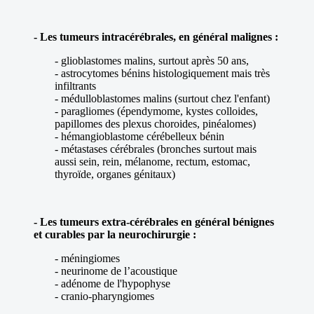
- Les tumeurs intracérébrales, en général malignes :
- glioblastomes malins, surtout après 50 ans,
- astrocytomes bénins histologiquement mais très
infiltrants
- médulloblastomes malins (surtout chez l'enfant)
- paragliomes (épendymome, kystes colloides,
papillomes des plexus choroides, pinéalomes)
- hémangioblastome cérébelleux bénin
- métastases cérébrales (bronches surtout mais
aussi sein, rein, mélanome, rectum, estomac,
thyroïde, organes génitaux)
- Les tumeurs extra-cérébrales en général bénignes
et curables par la neurochirurgie :
- méningiomes
- neurinome de l’acoustique
- adénome de l'hypophyse
- cranio-pharyngiomes