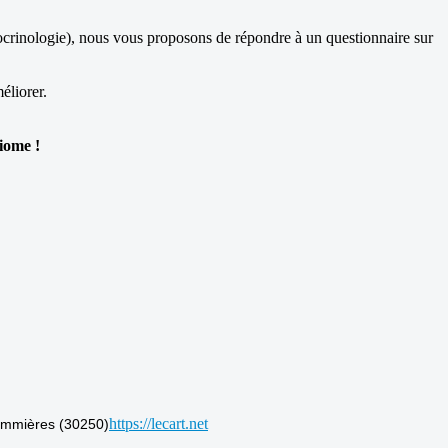
ocrinologie), nous vous proposons de répondre à un questionnaire sur
éliorer.
iome !
https://lecart.net
mmières (30250)