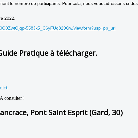
ivement le nombre de participants. Pour cela, nous vous adressons ci-
re 2022
.
CU0O0ZwtOjqp-558Jk5_C6yFUq829Gw/viewform?usp=pp_url
Guide Pratique à télécharger.
 ici
.
A consulter !
ancrace, Pont Saint Esprit (Gard, 30)